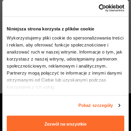
Следующий
Niniejsza strona korzysta z plików cookie
Отменить заявку
Wykorzystujemy pliki cookie do spersonalizowania treści
i reklam, aby oferować funkcje społecznościowe i
*Подавая заявку, я подтверждаю, что специализация будет
analizować ruch w naszej witrynie. Informacje o tym, jak
открыта только при наборе необходимого количества
korzystasz z naszej witryny, udostępniamy partnerom
абитуриентов. В противном случае университет может
społecznościowym, reklamowym i analitycznym.
Partnerzy mogą połączyć te informacje z innymi danymi
предложить другую доступную специализацию.
otrzymanymi od Ciebie lub uzyskanymi podczas
korzystania z ich usług.
Pokaż szczegóły
Zezwól na wszystkie