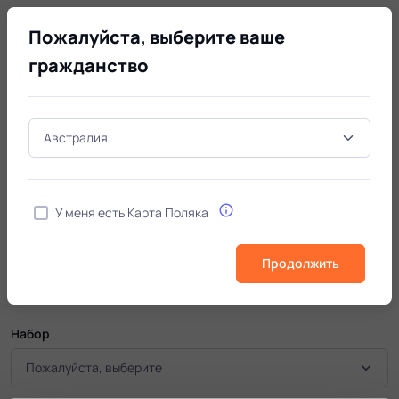
Пожалуйста, выберите ваше
гражданство
Zarządzanie placówkami ochrony
zdrowia*
Бакалавриат / Менеджмент
У меня есть Карта Поляка
Программа
Личные
Контакт
Продолжить
Подать заявку
Набор