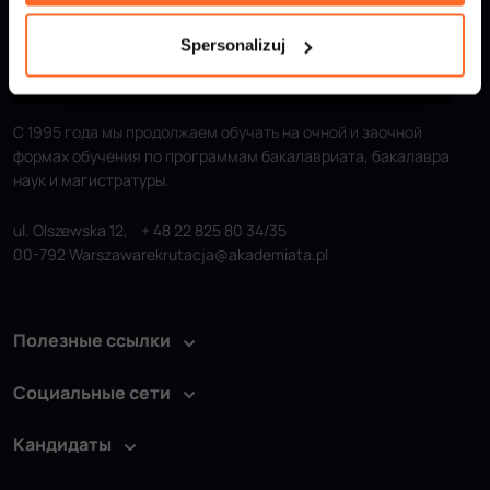
Spersonalizuj
С 1995 года мы продолжаем обучать на очной и заочной
формах обучения по программам бакалавриата, бакалавра
наук и магистратуры.
ul. Olszewska 12,
+ 48 22 825 80 34/35
00-792 Warszawa
rekrutacja@akademiata.pl
Полезные ссылки
Социальные сети
Кандидаты