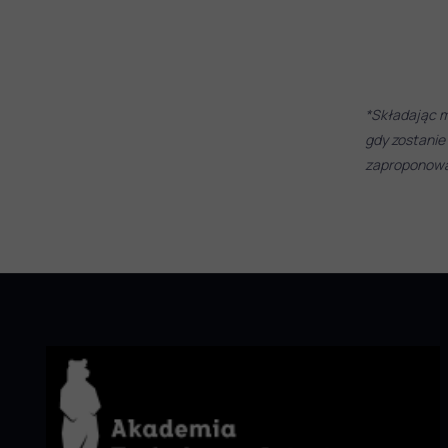
*Składając m
gdy zostanie
zaproponować