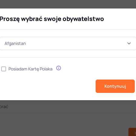
Programy
Proszę wybrać swoje obywatelstwo
Hotelarstwo*
studia I stopnia / Turystyka i rekreacja
Posiadam Kartę Polaka
Dane
Kontakt
Kontynuuj