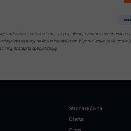
Anul
oje zgłoszenie, potwierdzam, że specjalizacja zostanie uruchomiona t
 osiągnięta wymagana liczba kandydatów. W przeciwnym razie uczelni
 inną dostępną specjalizację.
Strona główna
Oferta
O nas