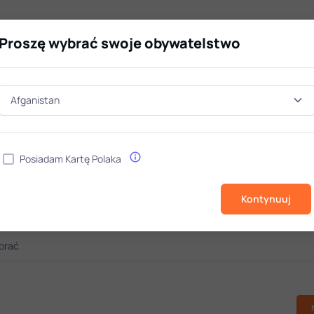
Programy
Proszę wybrać swoje obywatelstwo
Digital marketing z AI*
studia I stopnia / Sprzedaż i marketing
Posiadam Kartę Polaka
Dane
Kontakt
Kontynuuj