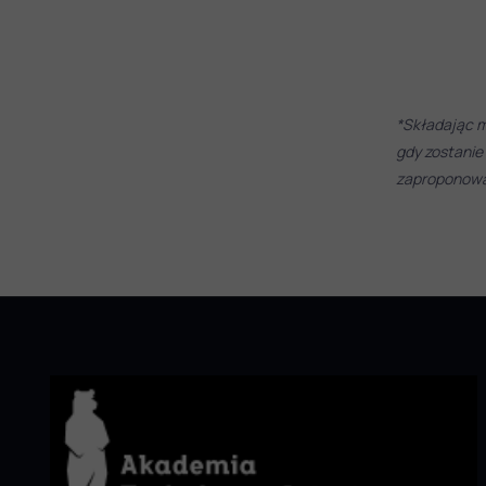
*Składając m
gdy zostanie
zaproponować