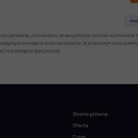
Anul
oje zgłoszenie, potwierdzam, że specjalizacja zostanie uruchomiona t
 osiągnięta wymagana liczba kandydatów. W przeciwnym razie uczelni
 inną dostępną specjalizację.
Strona główna
Oferta
O nas