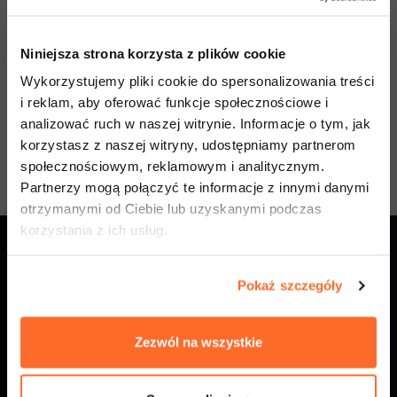
Anuluj aplikację
Niniejsza strona korzysta z plików cookie
Wykorzystujemy pliki cookie do spersonalizowania treści
*Składając moje zgłoszenie, potwierdzam, że specjalizacja
i reklam, aby oferować funkcje społecznościowe i
zostanie uruchomiona tylko wtedy, gdy zostanie osiągnięta
analizować ruch w naszej witrynie. Informacje o tym, jak
wymagana liczba kandydatów. W przeciwnym razie uczelnia może
korzystasz z naszej witryny, udostępniamy partnerom
zaproponować inną dostępną specjalizację.
społecznościowym, reklamowym i analitycznym.
Partnerzy mogą połączyć te informacje z innymi danymi
otrzymanymi od Ciebie lub uzyskanymi podczas
korzystania z ich usług.
Pokaż szczegóły
Zezwól na wszystkie