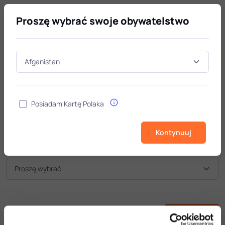
Proszę wybrać swoje obywatelstwo
Architektura*
studia I stopnia / Architektura
Posiadam Kartę Polaka
Oferta
Dane
Kontakt
Potwierdź
Kontynuuj
Nabór
Następny