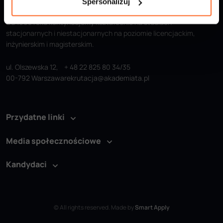
Spersonalizuj
Od 1995 roku kontynuujemy kształcenie na studiach
stacjonarnych i niestacjonarnych na poziomie licencjackim,
inżynierskim i magisterskim.
ul. Olszewska 12,
+ 48 22 825 80 34/35
00-792 Warszawa
rekrutacja@akademiata.pl
Przydatne linki
Media społecznościowe
Kandydaci
© All rights reserved. Made by
Smart Apply