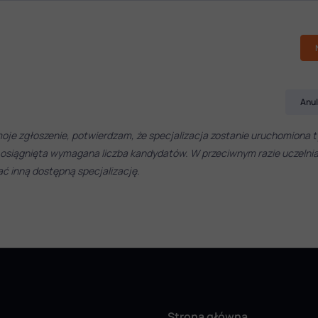
Anul
oje zgłoszenie, potwierdzam, że specjalizacja zostanie uruchomiona t
 osiągnięta wymagana liczba kandydatów. W przeciwnym razie uczelni
 inną dostępną specjalizację.
Strona główna