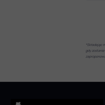
*Składając m
gdy zostanie
zaproponować