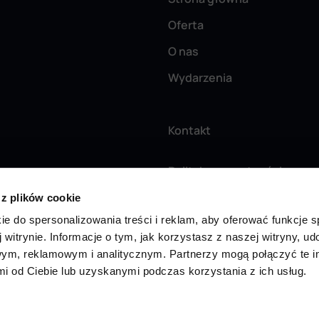
Oferta
O nas
Wydarzenia
Kontakt
Polityka prywatności
 z plików cookie
Regulamin serwisu
ie do spersonalizowania treści i reklam, aby oferować funkcje 
Smart Apply
 witrynie. Informacje o tym, jak korzystasz z naszej witryny, u
ym, reklamowym i analitycznym. Partnerzy mogą połączyć te i
 od Ciebie lub uzyskanymi podczas korzystania z ich usług.