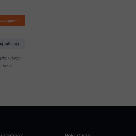
Następny
uj aplikację
ylko wtedy,
a może
Facebook
Rekrutacja