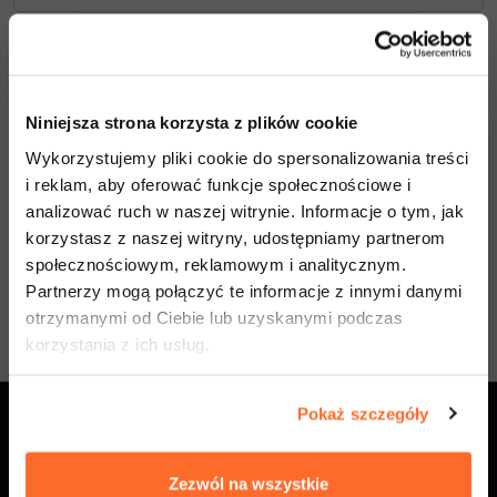
Następny
Niniejsza strona korzysta z plików cookie
Wykorzystujemy pliki cookie do spersonalizowania treści
Anuluj aplikację
i reklam, aby oferować funkcje społecznościowe i
analizować ruch w naszej witrynie. Informacje o tym, jak
*Składając moje zgłoszenie, potwierdzam, że specjalizacja
korzystasz z naszej witryny, udostępniamy partnerom
zostanie uruchomiona tylko wtedy, gdy zostanie osiągnięta
społecznościowym, reklamowym i analitycznym.
wymagana liczba kandydatów. W przeciwnym razie uczelnia może
Partnerzy mogą połączyć te informacje z innymi danymi
zaproponować inną dostępną specjalizację.
otrzymanymi od Ciebie lub uzyskanymi podczas
korzystania z ich usług.
Pokaż szczegóły
Zezwól na wszystkie