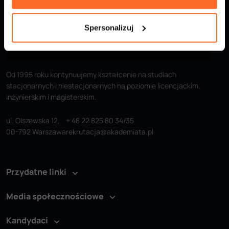
Spersonalizuj
Od 1995 roku kontynuujemy kształcenie na studiach
stacjonarnych i niestacjonarnych na poziomie licencjackim,
inżynierskim i magisterskim.
ul. Olszewska 12,
+ 48 22 825 80 34/35
00-792 Warszawa
rekrutacja@akademiata.pl
Przydatne linki
Media społecznościowe
Kandydaci