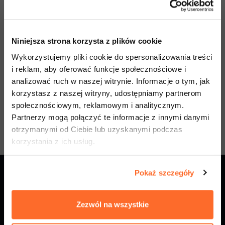
Next
Niniejsza strona korzysta z plików cookie
Wykorzystujemy pliki cookie do spersonalizowania treści
Cancel Application
i reklam, aby oferować funkcje społecznościowe i
analizować ruch w naszej witrynie. Informacje o tym, jak
*By submitting my application, I acknowledge that the
korzystasz z naszej witryny, udostępniamy partnerom
specialization will open only if the required number of applicants is
społecznościowym, reklamowym i analitycznym.
reached. If not, the university may offer another available
Partnerzy mogą połączyć te informacje z innymi danymi
specialization.
otrzymanymi od Ciebie lub uzyskanymi podczas
korzystania z ich usług.
Pokaż szczegóły
Zezwól na wszystkie