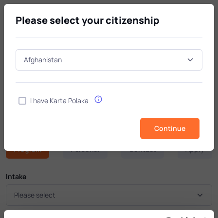
Please select your citizenship
English summer course (70 h)*
I have Karta Polaka
Summer Language Course / Preparatory
Language Course
Continue
Program
Personal
Contact
Apply
Intake