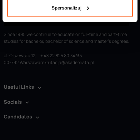
Spersonalizuj
Since 1995 we continue to educate on full-time and part-time
studies for bachelor, bachelor of science and master’s degrees.
ul. Olszewska 12,
+ 48 22 825 80 34/35
00-792 Warszawa
rekrutacja@akademiata.pl
Useful Links
Socials
Candidates